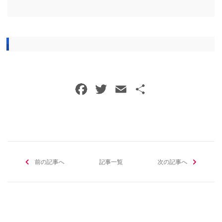
F
T
E
共
a
w
m
有
c
itt
ai
e
er
l
b
前の記事へ
o
記事一覧
次の記事へ
o
k